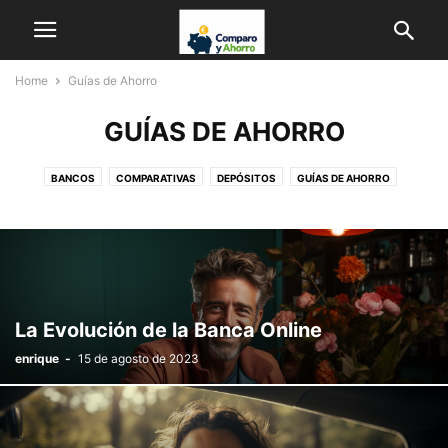
Home
Guías de Ahorro
GUÍAS DE AHORRO
BANCOS
COMPARATIVAS
DEPÓSITOS
GUÍAS DE AHORRO
HIPOTECAS
LEGAL
ONG
PRÉSTAMOS
SEGURIDAD Y ALARMAS
SEGUROS
TELEFONÍA E INTERNET
VEHÍCULOS
La Evolución de la Banca Online
enrique
-
15 de agosto de 2023