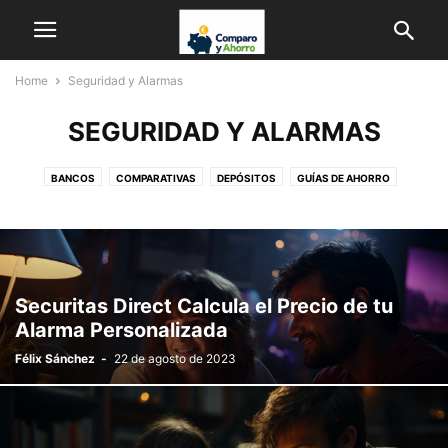
Home
Seguridad y Alarmas
SEGURIDAD Y ALARMAS
BANCOS
COMPARATIVAS
DEPÓSITOS
GUÍAS DE AHORRO
HIPOTECAS
LEGAL
ONG
PRÉSTAMOS
SEGURIDAD Y ALARMAS
SEGUROS
TELEFONÍA E INTERNET
VEHÍCULOS
Securitas Direct Calcula el Precio de tu
Alarma Personalizada
Félix Sánchez
-
22 de agosto de 2023