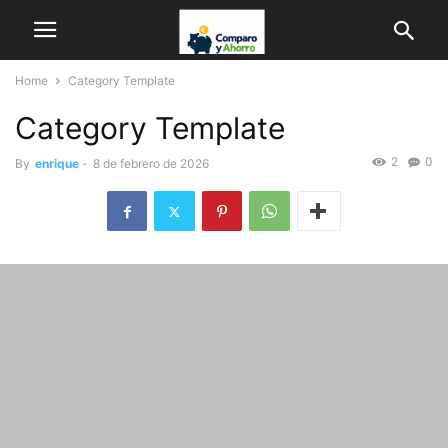
Home
Category Template
Category Template
2
0
By
enrique
-
8 de febrero de 2026